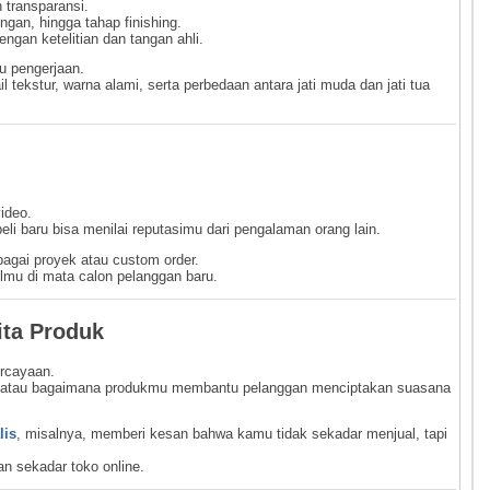
transparansi.
gan, hingga tahap finishing.
engan ketelitian dan tangan ahli.
u pengerjaan.
il tekstur, warna alami, serta perbedaan antara jati muda dan jati tua
ideo.
li baru bisa menilai reputasimu dari pengalaman orang lain.
bagai proyek atau custom order.
lmu di mata calon pelanggan baru.
ta Produk
ercayaan.
yu, atau bagaimana produkmu membantu pelanggan menciptakan suasana
lis
, misalnya, memberi kesan bahwa kamu tidak sekadar menjual, tapi
an sekadar toko online.