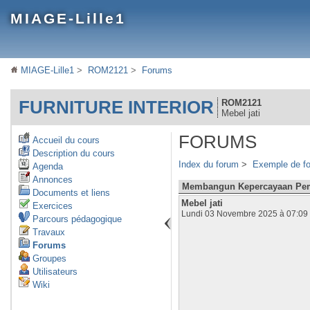
MIAGE-Lille1
MIAGE-Lille1
>
ROM2121
>
Forums
FURNITURE INTERIOR
ROM2121
Mebel jati
FORUMS
Accueil du cours
Description du cours
Index du forum
>
Exemple de f
Agenda
Annonces
Membangun Kepercayaan Pembe
Documents et liens
Mebel jati
Exercices
Lundi 03 Novembre 2025 à 07:09
Parcours pédagogique
Travaux
Forums
Groupes
Utilisateurs
Wiki