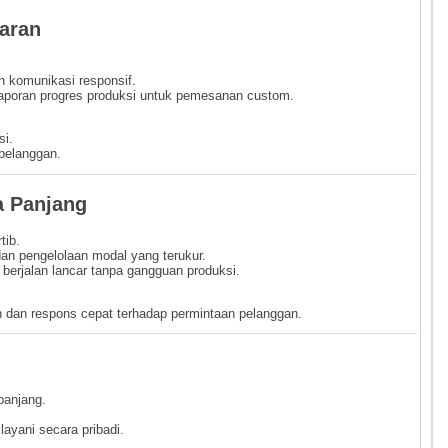
aran
n komunikasi responsif.
poran progres produksi untuk pemesanan custom.
si.
pelanggan.
a Panjang
tib.
dan pengelolaan modal yang terukur.
erjalan lancar tanpa gangguan produksi.
n dan respons cepat terhadap permintaan pelanggan.
panjang.
yani secara pribadi.