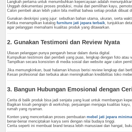
Langkah pertama untuk menumbuhkan kepercayaan adalah menunjukkan 
Unggah dokumentasi proses produksi, mulai dari pemilihan kayu, pemoton
Calon pembeli akan lebih yakin bila melihat bahwa setiap produk dibuat d
Gunakan deskripsi yang jujur: sebutkan bahan utama, ukuran, serta wakt
Ketika menampilkan katalog
furniture jati jepara terbaik
, tunjukkan deta
agar pelanggan memahami kualitas produk yang ditawarkan.
2. Gunakan Testimoni dan Review Nyata
Ulasan pelanggan punya pengaruh besar dalam dunia digital.
Kumpulkan testimoni dari pembeli yang puas, lengkap dengan foto atau v
Tampilkan secara konsisten di media sosial dan website agar calon pembe
Jika memungkinkan, buat halaman khusus berisi review lengkap dari ber
Kesan profesional dan terbuka akan meningkatkan kredibilitas toko mebe
3. Bangun Hubungan Emosional dengan Ceri
Cerita di balik produk bisa jadi senjata yang kuat untuk membangun kep
Bagikan kisah pengrajin di workshop, perjuangan menjaga kualitas ka
rumah yang nyaman.
Konten yang menceritakan proses pembuatan
mebel jati jepara minima
benar-benar menciptakan karya seni dengan nilai budaya tinggi.
Cerita seperti ini membuat brand terasa lebih manusiawi dan hangat, buk