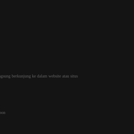
ngsung berkunjung ke dalam website atau situs
epon