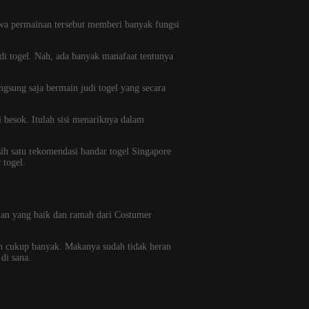
ahwa permainan tersebut memberi banyak fungsi
di togel. Nah, ada banyak manafaat tentunya
gsung saja bermain judi togel yang secara
 besok. Itulah sisi menariknya dalam
sih satu rekomendasi bandar togel Singapore
 togel.
nan yang baik dan ramah dari Costumer
un cukup banyak. Makanya sudah tidak heran
di sana.