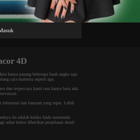
Masuk
acor 4D
kita hanya pasang beberapa buah angka saja
tang cara mainnya seperti apa.
ru dan terpercaya kami rasa hanya baru ada
ervariasi.
 informasi dan bantuan yang tepat. Lebih
ksudnya itu adalah ketika Anda memasuki
 sobat bettor diberikan penjelasan detail