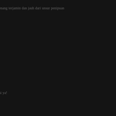
nang terjamin dan jauh dari unsur penipuan
i ya!