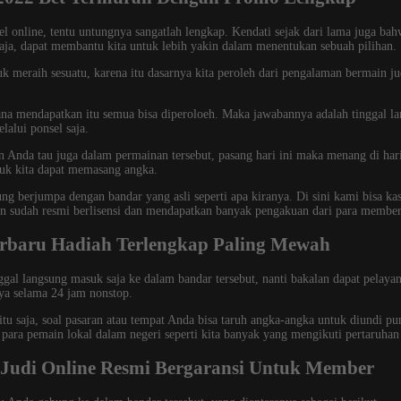
ogel online, tentu untungnya sangatlah lengkap. Kendati sejak dari lama juga b
aja, dapat membantu kita untuk lebih yakin dalam menentukan sebuah pilihan.
meraih sesuatu, karena itu dasarnya kita peroleh dari pengalaman bermain ju
ana mendapatkan itu semua bisa diperoloeh. Maka jawabannya adalah tinggal lan
lalui ponsel saja.
 Anda tau juga dalam permainan tersebut, pasang hari ini maka menang di hari
tuk kita dapat memasang angka.
ng berjumpa dengan bandar yang asli seperti apa kiranya. Di sini kami bisa ka
an sudah resmi berlisensi dan mendapatkan banyak pengakuan dari para member
erbaru Hadiah Terlengkap Paling Mewah
gal langsung masuk saja ke dalam bandar tersebut, nanti bakalan dapat pelaya
nya selama 24 jam nonstop.
tu saja, soal pasaran atau tempat Anda bisa taruh angka-angka untuk diundi p
i para pemain lokal dalam negeri seperti kita banyak yang mengikuti pertaruhan 
 Judi Online Resmi Bergaransi Untuk Member