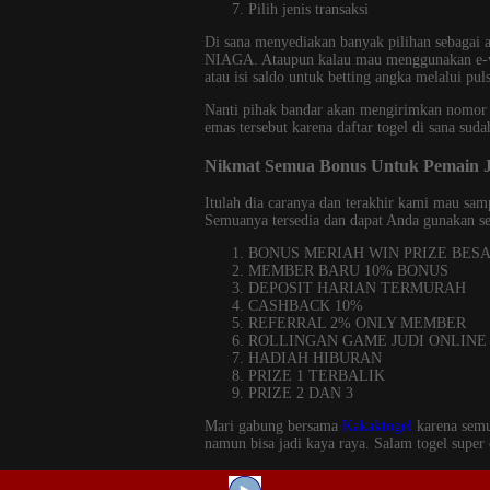
Pilih jenis transaksi
Di sana menyediakan banyak pilihan sebagai 
NIAGA. Ataupun kalau mau menggunakan e-wal
atau isi saldo untuk betting angka melalui p
Nanti pihak bandar akan mengirimkan nomor r
emas tersebut karena daftar togel di sana s
Nikmat Semua Bonus Untuk Pemain Ju
Itulah dia caranya dan terakhir kami mau s
Semuanya tersedia dan dapat Anda gunakan se
BONUS MERIAH WIN PRIZE BES
MEMBER BARU 10% BONUS
DEPOSIT HARIAN TERMURAH
CASHBACK 10%
REFERRAL 2% ONLY MEMBER
ROLLINGAN GAME JUDI ONLINE
HADIAH HIBURAN
PRIZE 1 TERBALIK
PRIZE 2 DAN 3
Mari gabung bersama
Kakaktogel
karena semu
namun bisa jadi kaya raya. Salam togel super