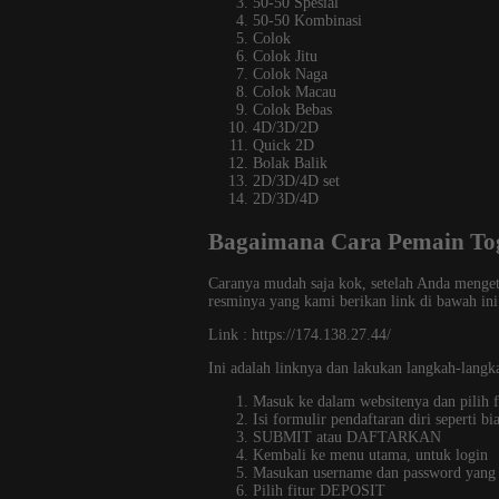
50-50 Spesial
50-50 Kombinasi
Colok
Colok Jitu
Colok Naga
Colok Macau
Colok Bebas
4D/3D/2D
Quick 2D
Bolak Balik
2D/3D/4D set
2D/3D/4D
Bagaimana Cara Pemain To
Caranya mudah saja kok, setelah Anda mengeta
resminya yang kami berikan link di bawah ini
Link : https://174.138.27.44/
Ini adalah linknya dan lakukan langkah-langka
Masuk ke dalam websitenya dan pilih
Isi formulir pendaftaran diri seperti 
SUBMIT atau DAFTARKAN
Kembali ke menu utama, untuk login
Masukan username dan password yang t
Pilih fitur DEPOSIT