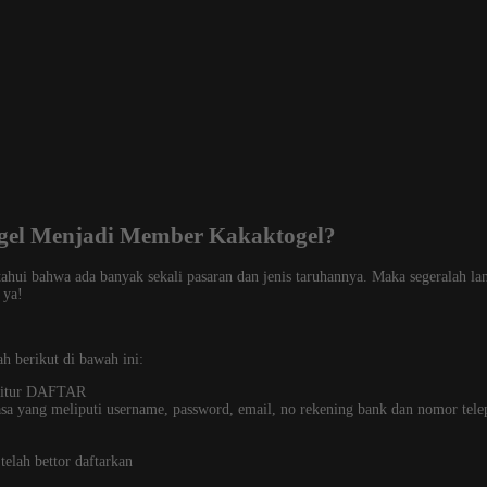
gel Menjadi Member Kakaktogel?
hui bahwa ada banyak sekali pasaran dan jenis taruhannya. Maka segeralah la
 ya!
h berikut di bawah ini:
 fitur DAFTAR
biasa yang meliputi username, password, email, no rekening bank dan nomor tel
elah bettor daftarkan