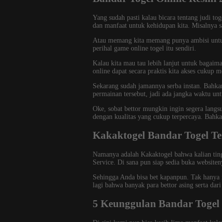
Yang sudah pasti kalau bicara tentang judi t
dan manfaat untuk kehidupan kita. Misalnya s
Atau memang kita memang punya ambisi untuk 
perihal game online togel itu sendiri.
Kalau kita mau tau lebih lanjut untuk bagaim
online dapat secara praktis kita akses cukup me
Sekarang sudah jamannya serba instan. Bahkan
permainan tersebut, jadi ada jangka waktu un
Oke, sobat bettor mungkin ingin segera langsu
dengan kualitas yang cukup terpercaya. Bahk
Kakaktogel Bandar Togel T
Namanya adalah Kakaktogel bahwa kalian ting
Service. Di sana pun siap sedia buka website
Sehingga Anda bisa bet kapanpun. Tak hanya i
lagi bahwa banyak para bettor asing serta dar
5 Keunggulan Bandar Togel